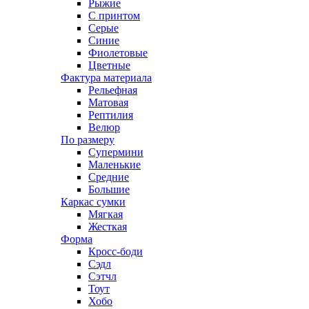
Рыжие
С принтом
Серые
Синие
Фиолетовые
Цветные
Фактура материала
Рельефная
Матовая
Рептилия
Велюр
По размеру
Супермини
Маленькие
Средние
Большие
Каркас сумки
Мягкая
Жесткая
Форма
Кросс-боди
Сэдл
Сэтчл
Тоут
Хобо