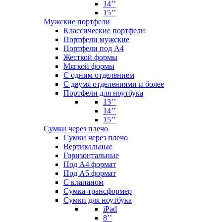
14’’
15’’
Мужские портфели
Классические портфели
Портфели мужские
Портфели под А4
Жесткой формы
Мягкой формы
С одним отделением
С двумя отделениями и более
Портфели для ноутбука
13’’
14’’
15’’
Сумки через плечо
Сумки через плечо
Вертикальные
Горизонтальные
Под А4 формат
Под А5 формат
С клапаном
Сумка-трансформер
Сумки для ноутбука
iPad
8’’