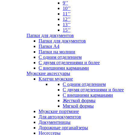
9’’
10’’
11’’
12’’
13’’
15’’
Папки для документов
Папки для документов
Папки А4
Папки на молнии
С одним отделением
С двумя отделениями и более
С внешними карманами
Мужские аксессуары
Клатчи мужские
С одним отделением
С двумя отделениями и более
С внешними карманами
Жесткой формы
Мягкой формы
Мужские портмоне
Для автодокументов
Документницы
Дорожные органайзеры
Несессеры