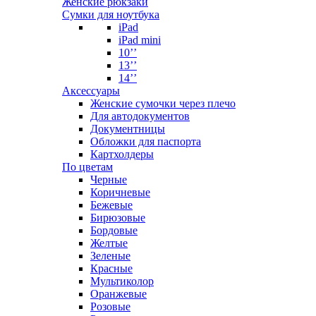
Женские рюкзаки
Сумки для ноутбука
iPad
iPad mini
10’’
13’’
14’’
Аксессуары
Женские сумочки через плечо
Для автодокументов
Документницы
Обложки для паспорта
Картхолдеры
По цветам
Черные
Коричневые
Бежевые
Бирюзовые
Бордовые
Желтые
Зеленые
Красные
Мультиколор
Оранжевые
Розовые