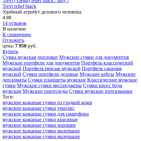
Trevi relief black
Удобный атрибут делового человека.
4.88
14 отзывов
В наличии
К сравнению
Отложить
цена:
7 950
руб.
Купить
Сумка мужская дипломат
Мужские сумки для документов
Мужские портфели для документов
Портфель классический
мужской
Портфель рюкзак мужской
Портфель саквояж
мужской
Сумки портфели деловые
Мужские кейсы
Мужские
дипломаты
Сумки планшеты мужские
Классические мужские
сумки
Мужские сумки мессенджеры
Сумки кросс боди
мужские
Мужские портпледы
Сумки мужские почтальонки
Теги:
мужские кожаные сумки из гладкой кожи
мужские кожаные сумки унисекс
мужские кожаные сумки для смартфона
мужские кожаные сумки красивые
мужские кожаные сумки хорошие
мужские кожаные сумки маленькие
мужские кожаные сумки маленькие