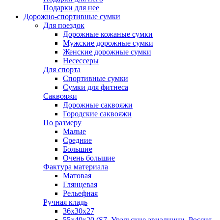
Подарки для нее
Дорожно-спортивные сумки
Для поездок
Дорожные кожаные сумки
Мужские дорожные сумки
Женские дорожные сумки
Несессеры
Для спорта
Спортивные сумки
Сумки для фитнеса
Саквояжи
Дорожные саквояжи
Городские саквояжи
По размеру
Малые
Средние
Большие
Очень большие
Фактура материала
Матовая
Глянцевая
Рельефная
Ручная кладь
36х30x27
55х40х20 (S7, Уральские авиалинии, Россия,