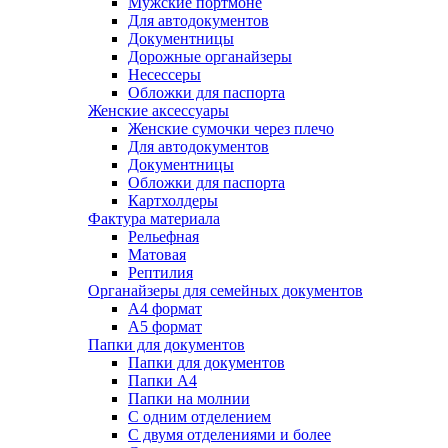
Мужские портмоне
Для автодокументов
Документницы
Дорожные органайзеры
Несессеры
Обложки для паспорта
Женские аксессуары
Женские сумочки через плечо
Для автодокументов
Документницы
Обложки для паспорта
Картхолдеры
Фактура материала
Рельефная
Матовая
Рептилия
Органайзеры для семейных документов
А4 формат
А5 формат
Папки для документов
Папки для документов
Папки А4
Папки на молнии
С одним отделением
С двумя отделениями и более