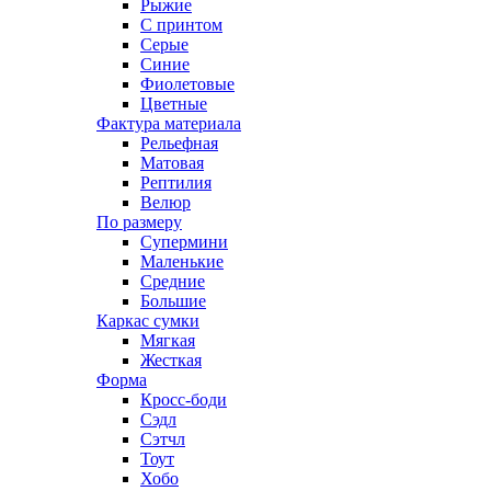
Рыжие
С принтом
Серые
Синие
Фиолетовые
Цветные
Фактура материала
Рельефная
Матовая
Рептилия
Велюр
По размеру
Супермини
Маленькие
Средние
Большие
Каркас сумки
Мягкая
Жесткая
Форма
Кросс-боди
Сэдл
Сэтчл
Тоут
Хобо