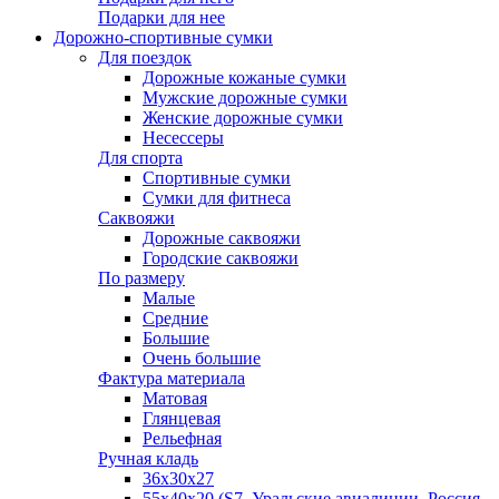
Подарки для нее
Дорожно-спортивные сумки
Для поездок
Дорожные кожаные сумки
Мужские дорожные сумки
Женские дорожные сумки
Несессеры
Для спорта
Спортивные сумки
Сумки для фитнеса
Саквояжи
Дорожные саквояжи
Городские саквояжи
По размеру
Малые
Средние
Большие
Очень большие
Фактура материала
Матовая
Глянцевая
Рельефная
Ручная кладь
36х30x27
55х40х20 (S7, Уральские авиалинии, Россия,