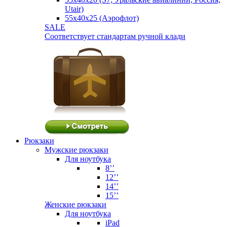
Utair)
55х40х25 (Аэрофлот)
SALE
Соответствует стандартам ручной клади
Рюкзаки
Мужские рюкзаки
Для ноутбука
8’’
12’’
14’’
15’’
Женские рюкзаки
Для ноутбука
iPad