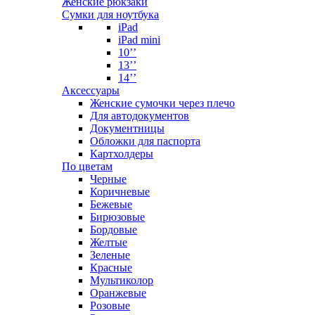
Женские рюкзаки
Сумки для ноутбука
iPad
iPad mini
10’’
13’’
14’’
Аксессуары
Женские сумочки через плечо
Для автодокументов
Документницы
Обложки для паспорта
Картхолдеры
По цветам
Черные
Коричневые
Бежевые
Бирюзовые
Бордовые
Желтые
Зеленые
Красные
Мультиколор
Оранжевые
Розовые