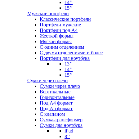
14’’
15’’
Мужские портфели
Классические портфели
Портфели мужские
Портфели под А4
Жесткой формы
Мягкой формы
С одним отделением
С двумя отделениями и более
Портфели для ноутбука
13’’
14’’
15’’
Сумки через плечо
Сумки через плечо
Вертикальные
Горизонтальные
Под А4 формат
Под А5 формат
С клапаном
Сумка-трансформер
Сумки для ноутбука
iPad
8’’