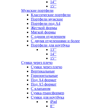
14’’
15’’
Мужские портфели
Классические портфели
Портфели мужские
Портфели под А4
Жесткой формы
Мягкой формы
С одним отделением
С двумя отделениями и более
Портфели для ноутбука
13’’
14’’
15’’
Сумки через плечо
Сумки через плечо
Вертикальные
Горизонтальные
Под А4 формат
Под А5 формат
С клапаном
Сумка-трансформер
Сумки для ноутбука
iPad
8’’