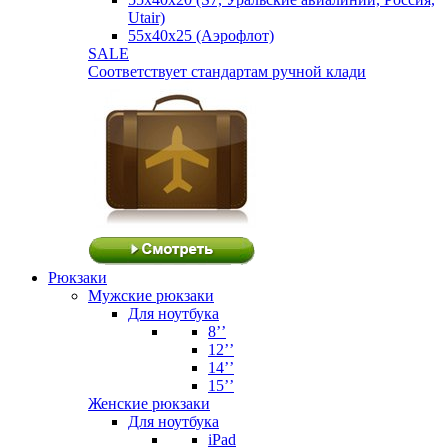
Utair)
55х40х25 (Аэрофлот)
SALE
Соответствует стандартам ручной клади
Рюкзаки
Мужские рюкзаки
Для ноутбука
8’’
12’’
14’’
15’’
Женские рюкзаки
Для ноутбука
iPad