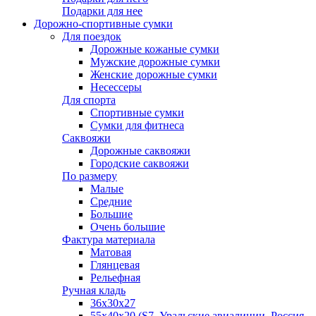
Подарки для нее
Дорожно-спортивные сумки
Для поездок
Дорожные кожаные сумки
Мужские дорожные сумки
Женские дорожные сумки
Несессеры
Для спорта
Спортивные сумки
Сумки для фитнеса
Саквояжи
Дорожные саквояжи
Городские саквояжи
По размеру
Малые
Средние
Большие
Очень большие
Фактура материала
Матовая
Глянцевая
Рельефная
Ручная кладь
36х30x27
55х40х20 (S7, Уральские авиалинии, Россия,