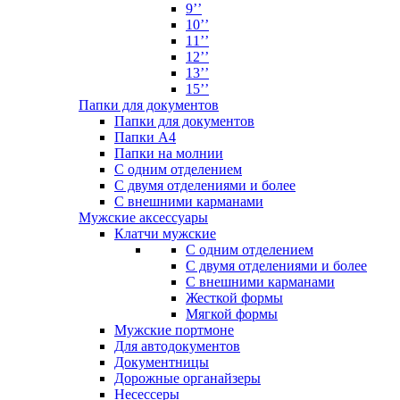
9’’
10’’
11’’
12’’
13’’
15’’
Папки для документов
Папки для документов
Папки А4
Папки на молнии
С одним отделением
С двумя отделениями и более
С внешними карманами
Мужские аксессуары
Клатчи мужские
С одним отделением
С двумя отделениями и более
С внешними карманами
Жесткой формы
Мягкой формы
Мужские портмоне
Для автодокументов
Документницы
Дорожные органайзеры
Несессеры