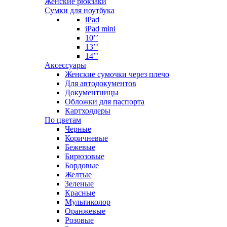
Женские рюкзаки
Сумки для ноутбука
iPad
iPad mini
10’’
13’’
14’’
Аксессуары
Женские сумочки через плечо
Для автодокументов
Документницы
Обложки для паспорта
Картхолдеры
По цветам
Черные
Коричневые
Бежевые
Бирюзовые
Бордовые
Желтые
Зеленые
Красные
Мультиколор
Оранжевые
Розовые