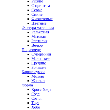
Рыжие
С принтом
Серые
Синие
Фиолетовые
Цветные
Фактура материала
Рельефная
Матовая
Рептилия
Велюр
По размеру
Супермини
Маленькие
Средние
Большие
Каркас сумки
Мягкая
Жесткая
Форма
Кросс-боди
Сэдл
Сэтчл
Тоут
Хобо