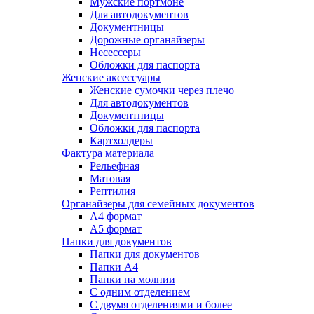
Мужские портмоне
Для автодокументов
Документницы
Дорожные органайзеры
Несессеры
Обложки для паспорта
Женские аксессуары
Женские сумочки через плечо
Для автодокументов
Документницы
Обложки для паспорта
Картхолдеры
Фактура материала
Рельефная
Матовая
Рептилия
Органайзеры для семейных документов
А4 формат
А5 формат
Папки для документов
Папки для документов
Папки А4
Папки на молнии
С одним отделением
С двумя отделениями и более