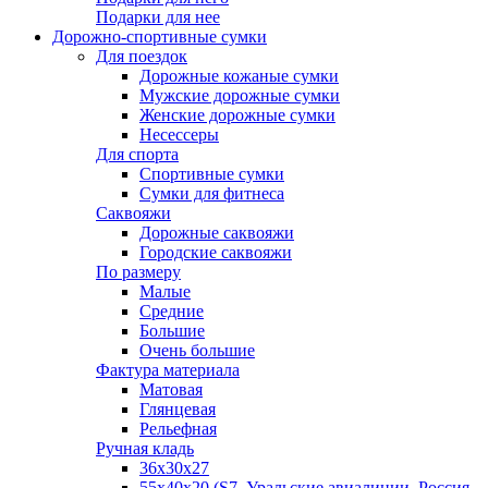
Подарки для нее
Дорожно-спортивные сумки
Для поездок
Дорожные кожаные сумки
Мужские дорожные сумки
Женские дорожные сумки
Несессеры
Для спорта
Спортивные сумки
Сумки для фитнеса
Саквояжи
Дорожные саквояжи
Городские саквояжи
По размеру
Малые
Средние
Большие
Очень большие
Фактура материала
Матовая
Глянцевая
Рельефная
Ручная кладь
36х30x27
55х40х20 (S7, Уральские авиалинии, Россия,