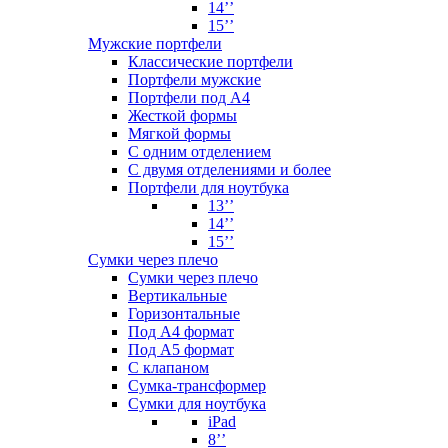
14’’
15’’
Мужские портфели
Классические портфели
Портфели мужские
Портфели под А4
Жесткой формы
Мягкой формы
С одним отделением
С двумя отделениями и более
Портфели для ноутбука
13’’
14’’
15’’
Сумки через плечо
Сумки через плечо
Вертикальные
Горизонтальные
Под А4 формат
Под А5 формат
С клапаном
Сумка-трансформер
Сумки для ноутбука
iPad
8’’