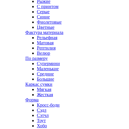
Рыжие
С принтом
Серые
Синие
Фиолетовые
Цветные
Фактура материала
Рельефная
Матовая
Рептилия
Велюр
По размеру
Супермини
Маленькие
Средние
Большие
Каркас сумки
Мягкая
Жесткая
Форма
Кросс-боди
Сэдл
Сэтчл
Тоут
Хобо