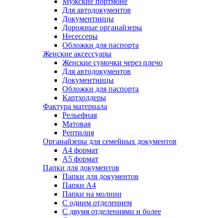
Мужские портмоне
Для автодокументов
Документницы
Дорожные органайзеры
Несессеры
Обложки для паспорта
Женские аксессуары
Женские сумочки через плечо
Для автодокументов
Документницы
Обложки для паспорта
Картхолдеры
Фактура материала
Рельефная
Матовая
Рептилия
Органайзеры для семейных документов
А4 формат
А5 формат
Папки для документов
Папки для документов
Папки А4
Папки на молнии
С одним отделением
С двумя отделениями и более