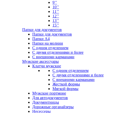
9’’
10’’
11’’
12’’
13’’
15’’
Папки для документов
Папки для документов
Папки А4
Папки на молнии
С одним отделением
С двумя отделениями и более
С внешними карманами
Мужские аксессуары
Клатчи мужские
С одним отделением
С двумя отделениями и более
С внешними карманами
Жесткой формы
Мягкой формы
Мужские портмоне
Для автодокументов
Документницы
Дорожные органайзеры
Несессеры