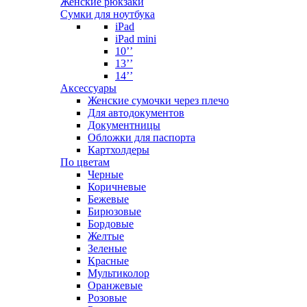
Женские рюкзаки
Сумки для ноутбука
iPad
iPad mini
10’’
13’’
14’’
Аксессуары
Женские сумочки через плечо
Для автодокументов
Документницы
Обложки для паспорта
Картхолдеры
По цветам
Черные
Коричневые
Бежевые
Бирюзовые
Бордовые
Желтые
Зеленые
Красные
Мультиколор
Оранжевые
Розовые