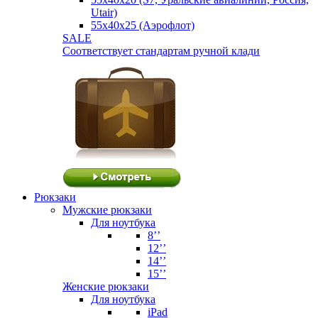
Utair)
55х40х25 (Аэрофлот)
SALE
Соответствует стандартам ручной клади
Рюкзаки
Мужские рюкзаки
Для ноутбука
8’’
12’’
14’’
15’’
Женские рюкзаки
Для ноутбука
iPad