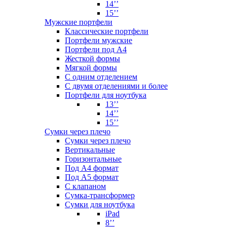
14’’
15’’
Мужские портфели
Классические портфели
Портфели мужские
Портфели под А4
Жесткой формы
Мягкой формы
С одним отделением
С двумя отделениями и более
Портфели для ноутбука
13’’
14’’
15’’
Сумки через плечо
Сумки через плечо
Вертикальные
Горизонтальные
Под А4 формат
Под А5 формат
С клапаном
Сумка-трансформер
Сумки для ноутбука
iPad
8’’