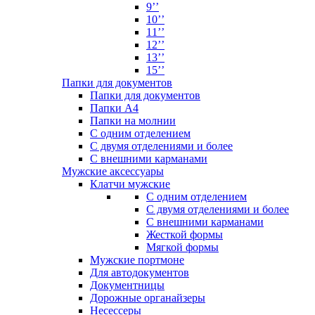
9’’
10’’
11’’
12’’
13’’
15’’
Папки для документов
Папки для документов
Папки А4
Папки на молнии
С одним отделением
С двумя отделениями и более
С внешними карманами
Мужские аксессуары
Клатчи мужские
С одним отделением
С двумя отделениями и более
С внешними карманами
Жесткой формы
Мягкой формы
Мужские портмоне
Для автодокументов
Документницы
Дорожные органайзеры
Несессеры