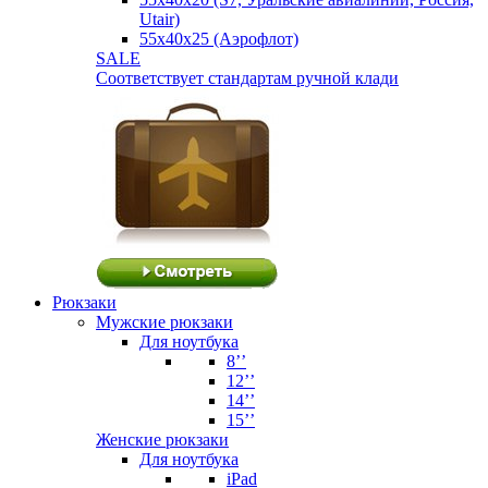
Utair)
55х40х25 (Аэрофлот)
SALE
Соответствует стандартам ручной клади
Рюкзаки
Мужские рюкзаки
Для ноутбука
8’’
12’’
14’’
15’’
Женские рюкзаки
Для ноутбука
iPad