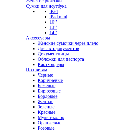
Женские рюкзаки
Сумки для ноутбука
iPad
iPad mini
10’’
13’’
14’’
Аксессуары
Женские сумочки через плечо
Для автодокументов
Документницы
Обложки для паспорта
Картхолдеры
По цветам
Черные
Коричневые
Бежевые
Бирюзовые
Бордовые
Желтые
Зеленые
Красные
Мультиколор
Оранжевые
Розовые