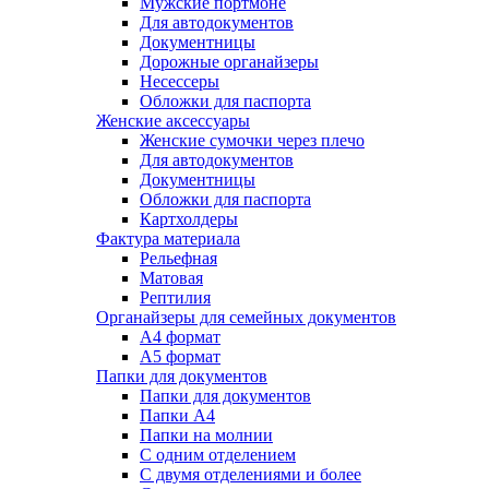
Мужские портмоне
Для автодокументов
Документницы
Дорожные органайзеры
Несессеры
Обложки для паспорта
Женские аксессуары
Женские сумочки через плечо
Для автодокументов
Документницы
Обложки для паспорта
Картхолдеры
Фактура материала
Рельефная
Матовая
Рептилия
Органайзеры для семейных документов
А4 формат
А5 формат
Папки для документов
Папки для документов
Папки А4
Папки на молнии
С одним отделением
С двумя отделениями и более