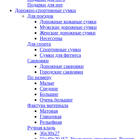
Подарки для нее
Дорожно-спортивные сумки
Для поездок
Дорожные кожаные сумки
Мужские дорожные сумки
Женские дорожные сумки
Несессеры
Для спорта
Спортивные сумки
Сумки для фитнеса
Саквояжи
Дорожные саквояжи
Городские саквояжи
По размеру
Малые
Средние
Большие
Очень большие
Фактура материала
Матовая
Глянцевая
Рельефная
Ручная кладь
36х30x27
55х40х20 (S7, Уральские авиалинии, Россия,