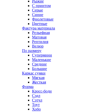
Рыжие
С принтом
Серые
Синие
Фиолетовые
Цветные
Фактура материала
Рельефная
Матовая
Рептилия
Велюр
По размеру
Супермини
Маленькие
Средние
Большие
Каркас сумки
Мягкая
Жесткая
Форма
Кросс-боди
Сэдл
Сэтчл
Тоут
Хобо