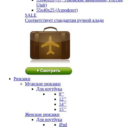
Utair)
55х40х25 (Аэрофлот)
SALE
Соответствует стандартам ручной клади
Рюкзаки
Мужские рюкзаки
Для ноутбука
8’’
12’’
14’’
15’’
Женские рюкзаки
Для ноутбука
iPad