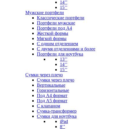
14’’
15’’
Мужские портфели
Классические портфели
Портфели мужские
Портфели под А4
Жесткой формы
Мягкой формы
С одним отделением
С двумя отделениями и более
Портфели для ноутбука
13’’
14’’
15’’
Сумки через плечо
Сумки через плечо
Вертикальные
Горизонтальные
Под А4 формат
Под А5 формат
С клапаном
Сумка-трансформер
Сумки для ноутбука
iPad
8’’