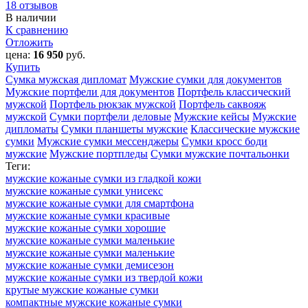
18 отзывов
В наличии
К сравнению
Отложить
цена:
16 950
руб.
Купить
Сумка мужская дипломат
Мужские сумки для документов
Мужские портфели для документов
Портфель классический
мужской
Портфель рюкзак мужской
Портфель саквояж
мужской
Сумки портфели деловые
Мужские кейсы
Мужские
дипломаты
Сумки планшеты мужские
Классические мужские
сумки
Мужские сумки мессенджеры
Сумки кросс боди
мужские
Мужские портпледы
Сумки мужские почтальонки
Теги:
мужские кожаные сумки из гладкой кожи
мужские кожаные сумки унисекс
мужские кожаные сумки для смартфона
мужские кожаные сумки красивые
мужские кожаные сумки хорошие
мужские кожаные сумки маленькие
мужские кожаные сумки маленькие
мужские кожаные сумки демисезон
мужские кожаные сумки из твердой кожи
крутые мужские кожаные сумки
компактные мужские кожаные сумки