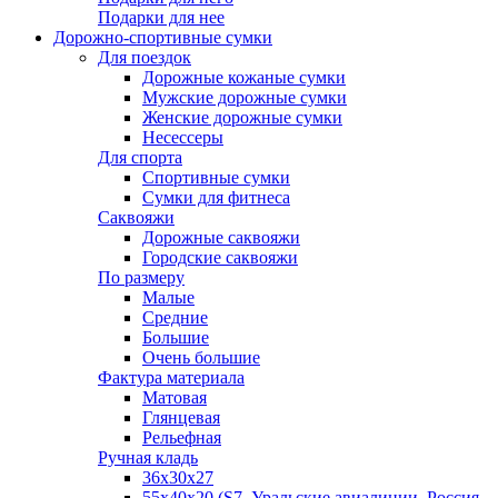
Подарки для нее
Дорожно-спортивные сумки
Для поездок
Дорожные кожаные сумки
Мужские дорожные сумки
Женские дорожные сумки
Несессеры
Для спорта
Спортивные сумки
Сумки для фитнеса
Саквояжи
Дорожные саквояжи
Городские саквояжи
По размеру
Малые
Средние
Большие
Очень большие
Фактура материала
Матовая
Глянцевая
Рельефная
Ручная кладь
36х30x27
55х40х20 (S7, Уральские авиалинии, Россия,