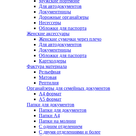
Мужские портмоне
Для автодокументов
Документницы
Дорожные органайзеры
Несессеры
Обложки для паспорта
Женские аксессуары
Женские сумочки через плечо
Для автодокументов
Документницы
Обложки для паспорта
Картхолдеры
Фактура материала
Рельефная
Матовая
Рептилия
Органайзеры для семейных документов
А4 формат
А5 формат
Папки для документов
Папки для документов
Папки А4
Папки на молнии
С одним отделением
С двумя отделениями и более