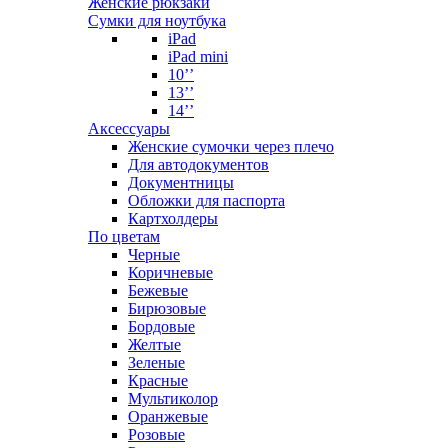
Женские рюкзаки
Сумки для ноутбука
iPad
iPad mini
10’’
13’’
14’’
Аксессуары
Женские сумочки через плечо
Для автодокументов
Документницы
Обложки для паспорта
Картхолдеры
По цветам
Черные
Коричневые
Бежевые
Бирюзовые
Бордовые
Желтые
Зеленые
Красные
Мультиколор
Оранжевые
Розовые