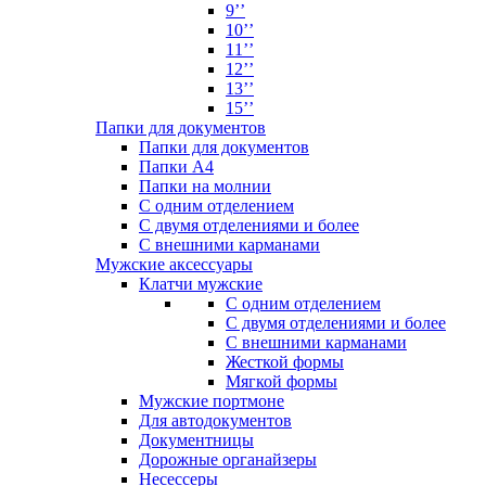
9’’
10’’
11’’
12’’
13’’
15’’
Папки для документов
Папки для документов
Папки А4
Папки на молнии
С одним отделением
С двумя отделениями и более
С внешними карманами
Мужские аксессуары
Клатчи мужские
С одним отделением
С двумя отделениями и более
С внешними карманами
Жесткой формы
Мягкой формы
Мужские портмоне
Для автодокументов
Документницы
Дорожные органайзеры
Несессеры