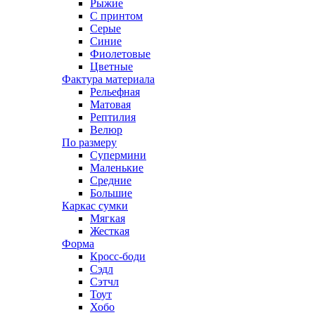
Рыжие
С принтом
Серые
Синие
Фиолетовые
Цветные
Фактура материала
Рельефная
Матовая
Рептилия
Велюр
По размеру
Супермини
Маленькие
Средние
Большие
Каркас сумки
Мягкая
Жесткая
Форма
Кросс-боди
Сэдл
Сэтчл
Тоут
Хобо