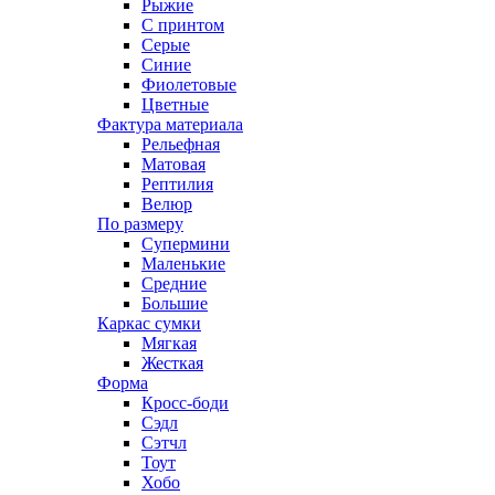
Рыжие
С принтом
Серые
Синие
Фиолетовые
Цветные
Фактура материала
Рельефная
Матовая
Рептилия
Велюр
По размеру
Супермини
Маленькие
Средние
Большие
Каркас сумки
Мягкая
Жесткая
Форма
Кросс-боди
Сэдл
Сэтчл
Тоут
Хобо