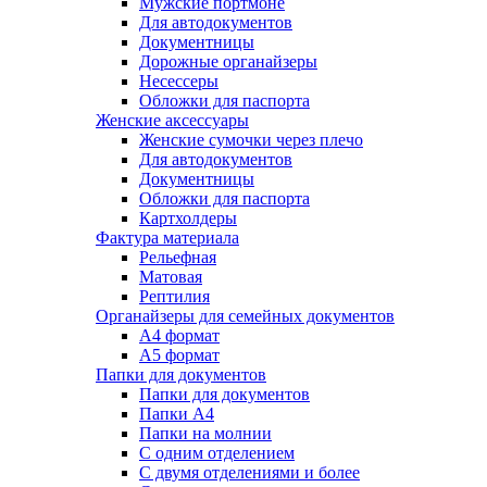
Мужские портмоне
Для автодокументов
Документницы
Дорожные органайзеры
Несессеры
Обложки для паспорта
Женские аксессуары
Женские сумочки через плечо
Для автодокументов
Документницы
Обложки для паспорта
Картхолдеры
Фактура материала
Рельефная
Матовая
Рептилия
Органайзеры для семейных документов
А4 формат
А5 формат
Папки для документов
Папки для документов
Папки А4
Папки на молнии
С одним отделением
С двумя отделениями и более