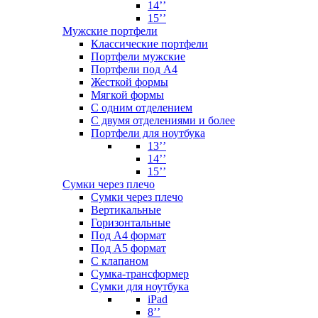
14’’
15’’
Мужские портфели
Классические портфели
Портфели мужские
Портфели под А4
Жесткой формы
Мягкой формы
С одним отделением
С двумя отделениями и более
Портфели для ноутбука
13’’
14’’
15’’
Сумки через плечо
Сумки через плечо
Вертикальные
Горизонтальные
Под А4 формат
Под А5 формат
С клапаном
Сумка-трансформер
Сумки для ноутбука
iPad
8’’