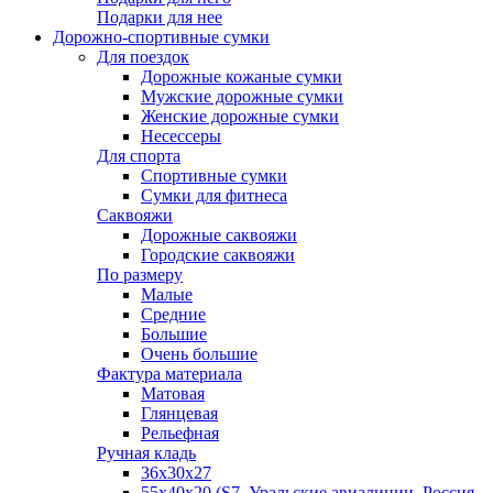
Подарки для нее
Дорожно-спортивные сумки
Для поездок
Дорожные кожаные сумки
Мужские дорожные сумки
Женские дорожные сумки
Несессеры
Для спорта
Спортивные сумки
Сумки для фитнеса
Саквояжи
Дорожные саквояжи
Городские саквояжи
По размеру
Малые
Средние
Большие
Очень большие
Фактура материала
Матовая
Глянцевая
Рельефная
Ручная кладь
36х30x27
55х40х20 (S7, Уральские авиалинии, Россия,