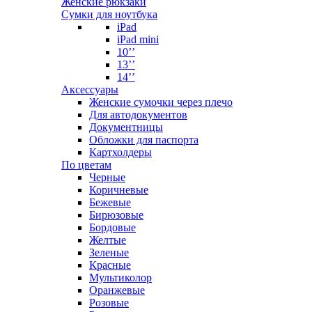
Женские рюкзаки
Сумки для ноутбука
iPad
iPad mini
10’’
13’’
14’’
Аксессуары
Женские сумочки через плечо
Для автодокументов
Документницы
Обложки для паспорта
Картхолдеры
По цветам
Черные
Коричневые
Бежевые
Бирюзовые
Бордовые
Желтые
Зеленые
Красные
Мультиколор
Оранжевые
Розовые