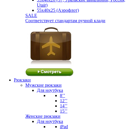
Utair)
55х40х25 (Аэрофлот)
SALE
Соответствует стандартам ручной клади
Рюкзаки
Мужские рюкзаки
Для ноутбука
8’’
12’’
14’’
15’’
Женские рюкзаки
Для ноутбука
iPad