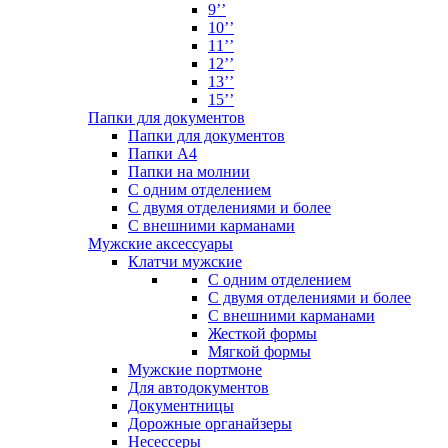
9’’
10’’
11’’
12’’
13’’
15’’
Папки для документов
Папки для документов
Папки А4
Папки на молнии
С одним отделением
С двумя отделениями и более
С внешними карманами
Мужские аксессуары
Клатчи мужские
С одним отделением
С двумя отделениями и более
С внешними карманами
Жесткой формы
Мягкой формы
Мужские портмоне
Для автодокументов
Документницы
Дорожные органайзеры
Несессеры