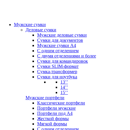
Мужские сумки
Деловые сумки
Мужские деловые сумки
Сумки для документов
Мужские сумки А4
С одним отделением
С двумя отделениями и более
Сумки для командировок
Сумки SLIM-формат
Сумка-трансформер
Сумки для ноутбука
13’’
14’’
15’’
Мужские портфели
Классические портфели
Портфели мужские
Портфели под А4
Жесткой формы
Мягкой формы
С одним отделением