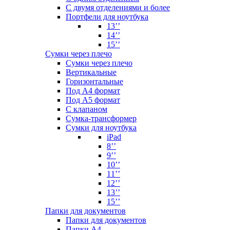
С двумя отделениями и более
Портфели для ноутбука
13’’
14’’
15’’
Сумки через плечо
Сумки через плечо
Вертикальные
Горизонтальные
Под А4 формат
Под А5 формат
С клапаном
Сумка-трансформер
Сумки для ноутбука
iPad
8’’
9’’
10’’
11’’
12’’
13’’
15’’
Папки для документов
Папки для документов
Папки А4