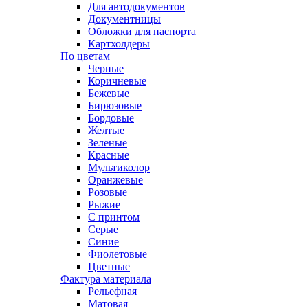
Для автодокументов
Документницы
Обложки для паспорта
Картхолдеры
По цветам
Черные
Коричневые
Бежевые
Бирюзовые
Бордовые
Желтые
Зеленые
Красные
Мультиколор
Оранжевые
Розовые
Рыжие
С принтом
Серые
Синие
Фиолетовые
Цветные
Фактура материала
Рельефная
Матовая