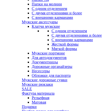
Папки на молнии
С одним отделением
С двумя отделениями и более
С внешними карманами
Мужские аксессуары
Клатчи мужские
С одним отделением
С двумя отделениями и более
С внешними карманами
Жесткой формы
Мягкой формы
Мужские портмоне
Для автодокументов
Документницы
Дорожные органайзеры
Несессеры
Обложки для паспорта
Мужские дорожные сумки
Мужские рюкзаки
SALE
Фактура материала
Рельефная
Матовая
Подарки