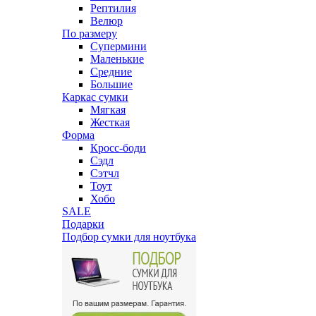
Рептилия
Велюр
По размеру
Супермини
Маленькие
Средние
Большие
Каркас сумки
Мягкая
Жесткая
Форма
Кросс-боди
Сэдл
Сэтчл
Тоут
Хобо
SALE
Подарки
Подбор сумки для ноутбука