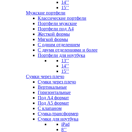
14’’
15’’
Мужские портфели
Классические портфели
Портфели мужские
Портфели под А4
Жесткой формы
Мягкой формы
С одним отделением
С двумя отделениями и более
Портфели для ноутбука
13’’
14’’
15’’
Сумки через плечо
Сумки через плечо
Вертикальные
Горизонтальные
Под А4 формат
Под А5 формат
С клапаном
Сумка-трансформер
Сумки для ноутбука
iPad
8’’