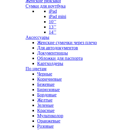
Женские рюкзаки
Сумки для ноутбука
iPad
iPad mini
10’’
13’’
14’’
Аксессуары
Женские сумочки через плечо
Для автодокументов
Документницы
Обложки для паспорта
Картхолдеры
По цветам
Черные
Коричневые
Бежевые
Бирюзовые
Бордовые
Желтые
Зеленые
Красные
Мультиколор
Оранжевые
Розовые