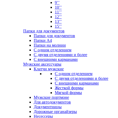
9’’
10’’
11’’
12’’
13’’
15’’
Папки для документов
Папки для документов
Папки А4
Папки на молнии
С одним отделением
С двумя отделениями и более
С внешними карманами
Мужские аксессуары
Клатчи мужские
С одним отделением
С двумя отделениями и более
С внешними карманами
Жесткой формы
Мягкой формы
Мужские портмоне
Для автодокументов
Документницы
Дорожные органайзеры
Несессеры