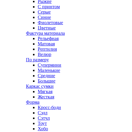
Рыжие
С принтом
Серые
Синие
Фиолетовые
Цветные
Фактура материала
Рельефная
Матовая
Рептилия
Велюр
По размеру
Супермини
Маленькие
Средние
Большие
Каркас сумки
Мягкая
Жесткая
Форма
Кросс-боди
Сэдл
Сэтчл
Тоут
Хобо