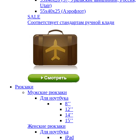
Utair)
55х40х25 (Аэрофлот)
SALE
Соответствует стандартам ручной клади
Рюкзаки
Мужские рюкзаки
Для ноутбука
8’’
12’’
14’’
15’’
Женские рюкзаки
Для ноутбука
iPad