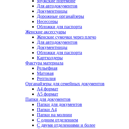
Мужские портмоне
Для автодокументов
Документницы
Дорожные органайзеры
Несессеры
Обложки для паспорта
Женские аксессуары
Женские сумочки через плечо
Для автодокументов
Документницы
Обложки для паспорта
Картхолдеры
Фактура материала
Рельефная
Матовая
Рептилия
Органайзеры для семейных документов
А4 формат
А5 формат
Папки для документов
Папки для документов
Папки А4
Папки на молнии
С одним отделением
С двумя отделениями и более