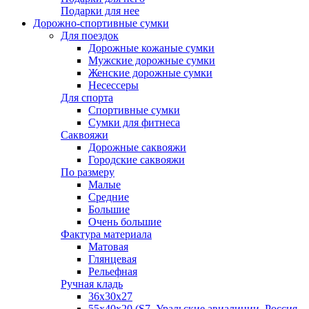
Подарки для нее
Дорожно-спортивные сумки
Для поездок
Дорожные кожаные сумки
Мужские дорожные сумки
Женские дорожные сумки
Несессеры
Для спорта
Спортивные сумки
Сумки для фитнеса
Саквояжи
Дорожные саквояжи
Городские саквояжи
По размеру
Малые
Средние
Большие
Очень большие
Фактура материала
Матовая
Глянцевая
Рельефная
Ручная кладь
36х30x27
55х40х20 (S7, Уральские авиалинии, Россия,